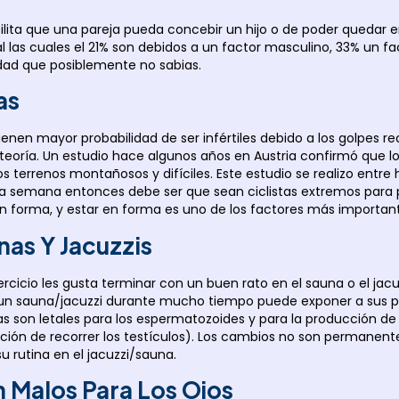
ilita que una pareja pueda concebir un hijo o de poder quedar 
l las cuales el 21% son debidos a un factor masculino, 33% un f
lidad que posiblemente no sabias.
as
tienen mayor probabilidad de ser infértiles debido a los golpes r
eoría. Un estudio hace algunos años en Austria confirmó que lo
r los terrenos montañosos y difíciles. Este estudio se realizo en
 la semana entonces debe ser que sean ciclistas extremos para 
 forma, y estar en forma es uno de los factores más importantes
as Y Jacuzzis
cio les gusta terminar con un buen rato en el sauna o el jacuz
 en un sauna/jacuzzi durante mucho tiempo puede exponer a sus p
as son letales para los espermatozoides y para la producción de
ción de recorrer los testículos). Los cambios no son permanente
 rutina en el jacuzzi/sauna.
n Malos Para Los Ojos