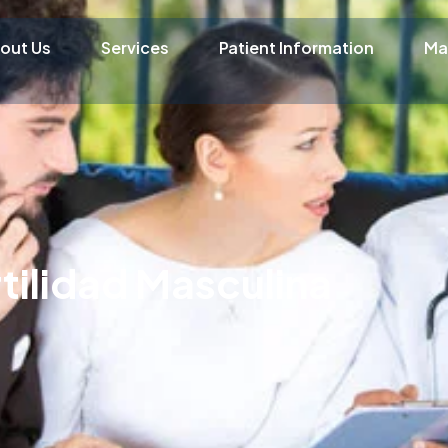
out Us
Services
Patient Information
Ma
rtilidad Masculina