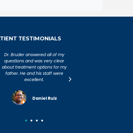
TIENT TESTIMONIALS
An extremely caring,
Dr. Bruder answered al
knowledgeable, and wonderful
questions and was ver
doctor. Extremely happy with my
about treatment option
visit to Dr. Bruder. His staff is
father. He and his sta
incredibly efficient and friendly.
excellent.
Joseph R.
Daniel R