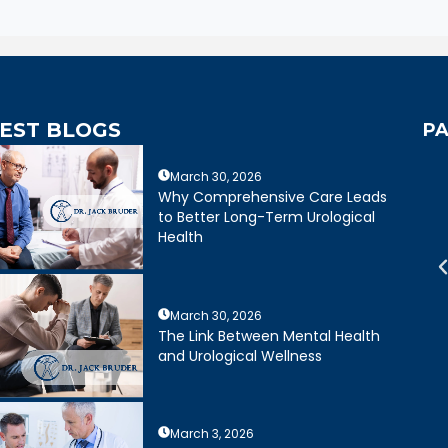
EST BLOGS
PA
March 30, 2026
mely caring,
Dr. Bruder answered all of my
Why Comprehensive Care Leads
e, and wonderful
questions and was very clear
to Better Long-Term Urological
mely happy with my
about treatment options for my
Health
ruder. His staff is
father. He and his staff were
cient and friendly.
excellent.
March 30, 2026
Joseph R.
Daniel Ruiz
The Link Between Mental Health
and Urological Wellness
March 3, 2026