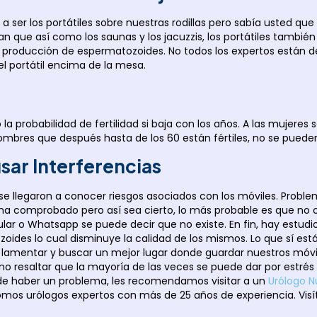
 a ser los portátiles sobre nuestras rodillas pero sabía usted 
n que así como los saunas y los jacuzzis, los portátiles tambi
a producción de espermatozoides. No todos los expertos están d
el portátil encima de la mesa.
robabilidad de fertilidad si baja con los años. A las mujeres se
mbres que después hasta de los 60 están fértiles, no se pueden
sar Interferencias
 se llegaron a conocer riesgos asociados con los móviles. Probl
e ha comprobado pero así sea cierto, lo más probable es que no 
ular o Whatsapp se puede decir que no existe. En fin, hay estudi
atozoides lo cual disminuye la calidad de los mismos. Lo que sí 
e lamentar y buscar un mejor lugar donde guardar nuestros móvi
eno resaltar que la mayoría de las veces se puede dar por estré
uede haber un problema, les recomendamos visitar a un
Urólogo 
somos urólogos expertos con más de 25 años de experiencia. Visí