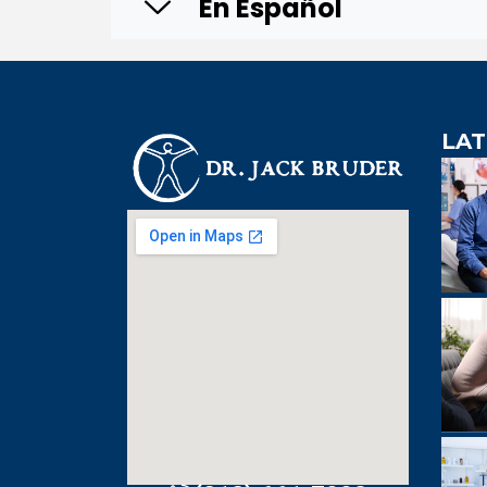
En Español
LAT
An extre
knowledgeabl
doctor. Extre
visit to Dr. B
incredibly effi