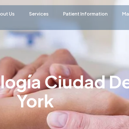
out Us
Services
Patient Information
Ma
logía Ciudad D
York