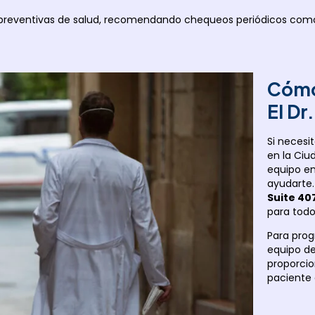
s preventivas de salud, recomendando chequeos periódicos com
Cómo
El Dr
Si necesi
en la Ciu
equipo e
ayudarte.
Suite 40
para todo
Para prog
equipo de
proporcio
paciente 