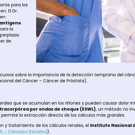
ante para los
. El Dr.
yen
antígeno
para la
perplasia
cer de
cursos sobre la importancia de la detección temprana del cáncer
Nacional del Cáncer – Cáncer de Próstata
).
rales que se acumulan en los riñones y pueden causar dolor inten
extracorpórea por ondas de choque (ESWL)
, un método no in
e permite la extracción directa de los cálculos más grandes.
 y tratamiento de los cálculos renales, el
Instituto Nacional
K – Cálculos Renales
).