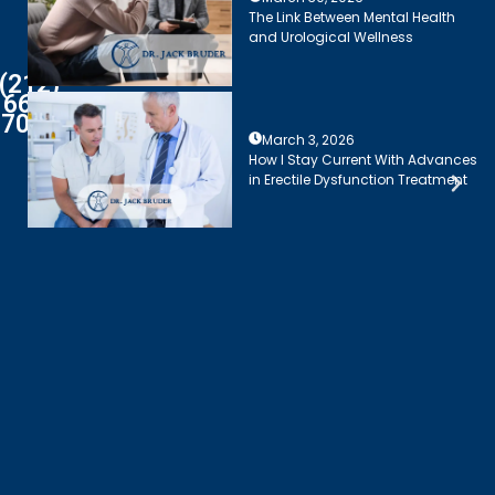
The Link Between Mental Health
and Urological Wellness
(212)
661-
7003
March 3, 2026
How I Stay Current With Advances
in Erectile Dysfunction Treatment