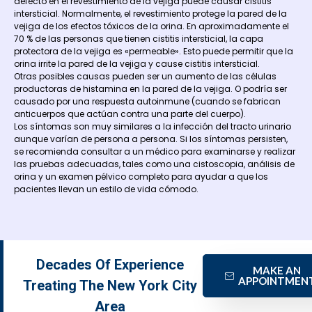
defecto en el revestimiento de la vejiga puede causar cistitis
intersticial. Normalmente, el revestimiento protege la pared de la
vejiga de los efectos tóxicos de la orina. En aproximadamente el
70 % de las personas que tienen cistitis intersticial, la capa
protectora de la vejiga es «permeable». Esto puede permitir que la
orina irrite la pared de la vejiga y cause cistitis intersticial.
Otras posibles causas pueden ser un aumento de las células
productoras de histamina en la pared de la vejiga. O podría ser
causado por una respuesta autoinmune (cuando se fabrican
anticuerpos que actúan contra una parte del cuerpo).
Los síntomas son muy similares a la infección del tracto urinario
aunque varían de persona a persona. Si los síntomas persisten,
se recomienda consultar a un médico para examinarse y realizar
las pruebas adecuadas, tales como una cistoscopia, análisis de
orina y un examen pélvico completo para ayudar a que los
pacientes llevan un estilo de vida cómodo.
Decades Of Experience
MAKE AN
APPOINTMEN
Treating The New York City
Area