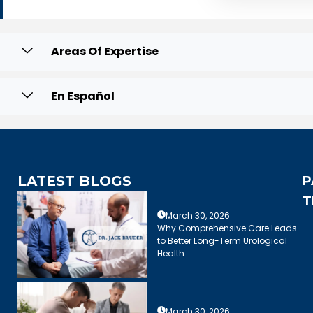
Areas Of Expertise
En Español
LATEST BLOGS
P
T
March 30, 2026
Why Comprehensive Care Leads
to Better Long-Term Urological
Health
March 30, 2026