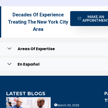
Decades Of Experience
MAKE AN
APPOINTMEN
Treating The New York City
Area
Areas Of Expertise
En Español
LATEST BLOGS
P
T
March 30, 2026