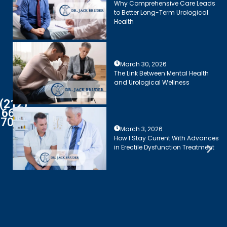
Why Comprehensive Care Leads
to Better Long-Term Urological
Health
March 30, 2026
The Link Between Mental Health
and Urological Wellness
(212)
661-
7003
March 3, 2026
How I Stay Current With Advances
in Erectile Dysfunction Treatment