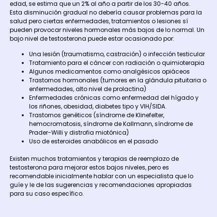
edad, se estima que un 2% al año a partir de los 30-40 años.
Esta disminución gradual no debería causar problemas para la
salud pero ciertas enfermedades, tratamientos o lesiones sí
pueden provocar niveles hormonales más bajos de lo normal. Un
bajo nivel de testosterona puede estar ocasionado por:
Una lesión (traumatismo, castración) o infección testicular
Tratamiento para el cáncer con radiación o quimioterapia
Algunos medicamentos como analgésicos opiáceos
Trastornos hormonales (tumores en la glándula pituitaria o
enfermedades, alto nivel de prolactina)
Enfermedades crónicas como enfermedad del hígado y
los riñones, obesidad, diabetes tipo y VIH/SIDA.
Trastornos genéticos (síndrome de Klinefelter,
hemocromatosis, síndrome de Kallmann, síndrome de
Prader-Willi y distrofia miotónica)
Uso de esteroides anabólicos en el pasado
Existen muchos tratamientos y terapias de reemplazo de
testosterona para mejorar estos bajos niveles, pero es
recomendable inicialmente hablar con un especialista que lo
guíe y le de las sugerencias y recomendaciones apropiadas
para su caso específico.